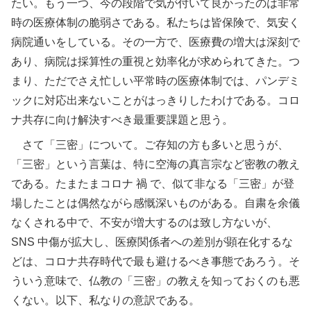
たい。もう一つ、今の段階で気が付いて良かったのは非常
時の医療体制の脆弱さである。私たちは皆保険で、気安く
病院通いをしている。その一方で、医療費の増大は深刻で
あり、病院は採算性の重視と効率化が求められてきた。つ
まり、ただでさえ忙しい平常時の医療体制では、パンデミ
ックに対応出来ないことがはっきりしたわけである。コロ
ナ共存に向け解決すべき最重要課題と思う。
さて「三密」について。ご存知の方も多いと思うが、
「三密」という言葉は、特に空海の真言宗など密教の教え
である。たまたまコロナ 禍 で、似て非なる「三密」が登
場したことは偶然ながら感慨深いものがある。自粛を余儀
なくされる中で、不安が増大するのは致し方ないが、
SNS 中傷が拡大し、医療関係者への差別が顕在化するな
どは、コロナ共存時代で最も避けるべき事態であろう。そ
ういう意味で、仏教の「三密」の教えを知っておくのも悪
くない。以下、私なりの意訳である。