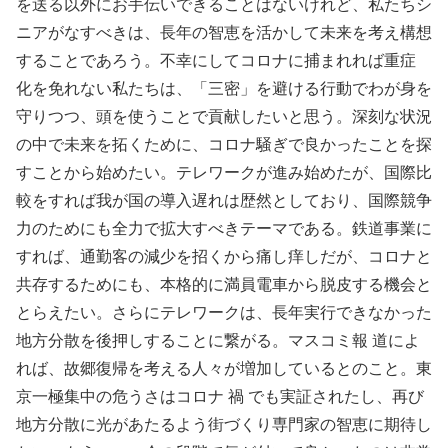
を送る以外にお手伝いできることはないけれど、私たちシ
ニアがなすべきは、長年の智恵を活かして未来を考え構想
することであろう。不幸にしてコロナに捕まれれば重症
化を免れない私たちは、「三密」を避ける行動でわが身を
守りつつ、頭を使うことで貢献したいと思う。深刻な状況
の中で未来を拓くために、コロナ騒ぎで良かったことを探
すことから始めたい。テレワークが進み始めたが、国際比
較をすれば我が国の導入遅れは歴然としており、国際競争
力のためにも全力で拡大すべきテーマである。鉄道事業に
すれば、通勤客の減少を招くから痛し痒しだが、コロナと
共存するためにも、本格的に満員電車から脱皮する機会と
とらえたい。さらにテレワークは、長年実行できなかった
地方分散を後押しすることに繋がる。マスコミ報 道によ
れば、故郷復帰を考える人々が増加しているとのこと。東
京一極集中の危うさはコロナ 禍 でも実証されたし、再び
地方分散に光があたるよう街づくり専門家の智恵に期待し