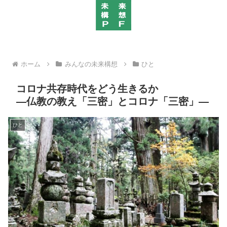
ホーム
みんなの未来構想
ひと
コロナ共存時代をどう生きるか
―仏教の教え「三密」とコロナ「三密」―
ひと