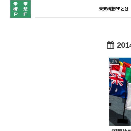
未来構想PFとは
201
まち