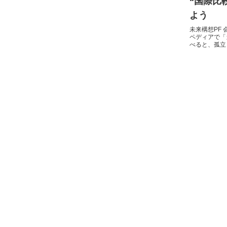
“国際比
よう
未来構想PF 
ペディアで「
べると、孤立
で「最適化」
と、エリア外
立して取...