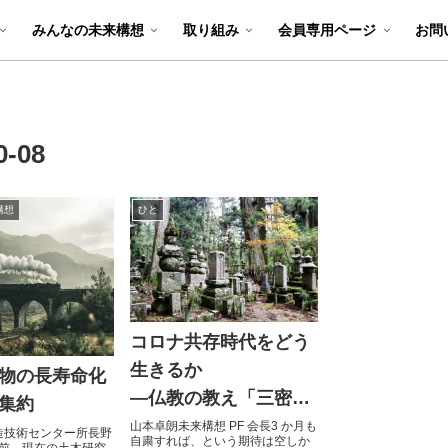
みんなの未来構想
取り組み
会員専用ページ
お問
0-08
構想
ひと
コロナ共存時代をどう
生きるか
物の長寿命化
―仏教の教え「三密」
集約
とコロナ「三密」―
山本卓朗未来構想 PF 会長3 か月も
構造技術センター所長野
自粛すれば、という期待は空しか
前、現在の土木研究