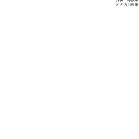
所の西川理事
の啓蒙を目的
なぜ長持ちか
し、...