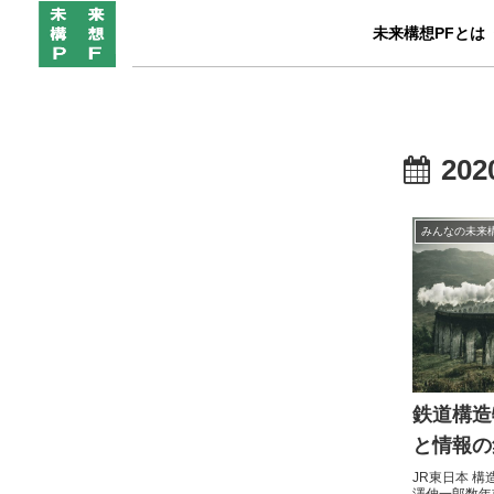
未来構想PFとは
202
みんなの未来
鉄道構造
と情報の
JR東日本 
澤伸一郎数年