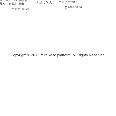
ったようである。コロナについて
長が、道路技術者へ
多くの研究がなされ、私たちも少
2020.08.04
として、「鉄道橋は
2020.08.20
しは利口になった。しかし肝心の
 」という論説を作成
ワ...
Copyright © 2012 miraikoso platform. All Rights Reserved.