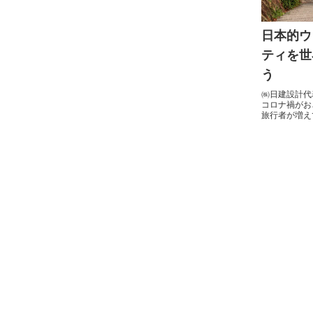
日本的ウ
ティを世
う
㈱日建設計代
コロナ禍がお
旅行者が増え
なく、日本の
来る視察団の
東京で...