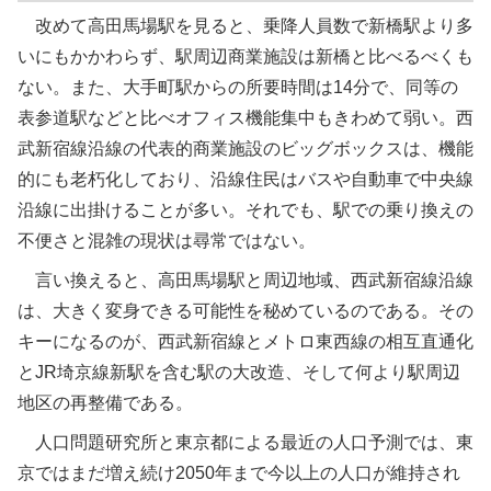
改めて高田馬場駅を見ると、乗降人員数で新橋駅より多
いにもかかわらず、駅周辺商業施設は新橋と比べるべくも
ない。また、大手町駅からの所要時間は14分で、同等の
表参道駅などと比べオフィス機能集中もきわめて弱い。西
武新宿線沿線の代表的商業施設のビッグボックスは、機能
的にも老朽化しており、沿線住民はバスや自動車で中央線
沿線に出掛けることが多い。それでも、駅での乗り換えの
不便さと混雑の現状は尋常ではない。
言い換えると、高田馬場駅と周辺地域、西武新宿線沿線
は、大きく変身できる可能性を秘めているのである。その
キーになるのが、西武新宿線とメトロ東西線の相互直通化
とJR埼京線新駅を含む駅の大改造、そして何より駅周辺
地区の再整備である。
人口問題研究所と東京都による最近の人口予測では、東
京ではまだ増え続け2050年まで今以上の人口が維持され