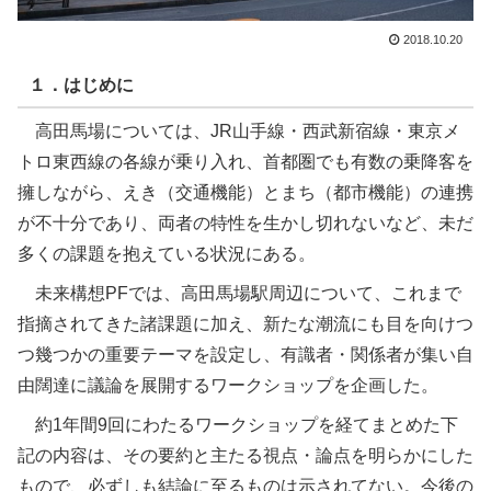
2018.10.20
１．はじめに
高田馬場については、JR山手線・西武新宿線・東京メ
トロ東西線の各線が乗り入れ、首都圏でも有数の乗降客を
擁しながら、えき（交通機能）とまち（都市機能）の連携
が不十分であり、両者の特性を生かし切れないなど、未だ
多くの課題を抱えている状況にある。
未来構想PFでは、高田馬場駅周辺について、これまで
指摘されてきた諸課題に加え、新たな潮流にも目を向けつ
つ幾つかの重要テーマを設定し、有識者・関係者が集い自
由闊達に議論を展開するワークショップを企画した。
約1年間9回にわたるワークショップを経てまとめた下
記の内容は、その要約と主たる視点・論点を明らかにした
もので、必ずしも結論に至るものは示されてない。今後の