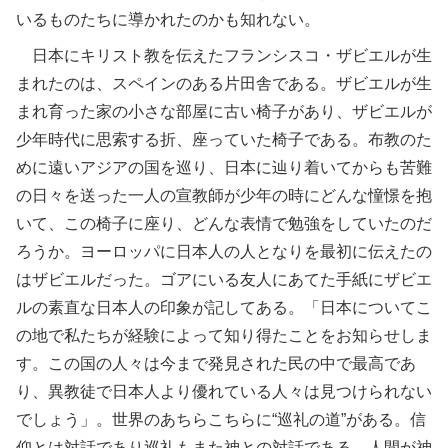
いるものたちに導かれたのかも知れない。
日本にキリスト教を伝えたフランシスコ・ザビエルが生
まれたのは、スペインのある片田舎である。ザビエルが生
まれ育った家の小さな部屋に古い椅子があり、ザビエルが
少年時代に思索する折、座っていた椅子である。布教のた
めに遠いアジアの国を巡り、日本に辿り着いてからも苦難
の日々を送った一人の宣教師が少年の時にどんな憧憬を抱
いて、この椅子に座り、どんな表情で勉強をしていたのだ
ろうか。ヨーロッパに日本人の人となりを最初に伝えたの
はザビエルだった。ゴアにいる友人にあてた手紙にザビエ
ルの素直な日本人の印象が記してある。「日本についてこ
の地で私たちが経験によって知り得たことをお知らせしま
す。この国の人々は今まで発見された民の中で最高であ
り、異教徒で日本人より優れている人々は見つけられない
でしょう」。世界のあちらこちらに“巡礼の道”がある。信
仰とは対話であり巡礼もまた神との対話である。人間が神