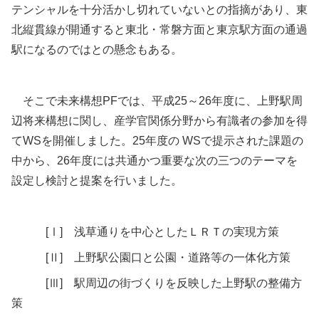
テンシャルを十分活かし切れていないとの指摘があり、東
北縦貫線が開通すると東北・常磐方面と東京駅方面の通過
駅になるのではとの懸念もある。
そこで未来構想PFでは、平成25～26年度に、上野駅周
辺将来構想に関し、産学官関係分野から有識者の参加を得
てWSを開催しました。25年度の WSで提示された課題の
中から、26年度には共通かつ重要な次の三つのテーマを
設定し検討と提案を行いました。
[Ⅰ] 浅草通りを中心としたＬＲＴの実現方策
[Ⅱ] 上野駅公園口と公園・道路等の一体化方策
[Ⅲ] 駅周辺の街づくりを反映した上野駅の整備方
策