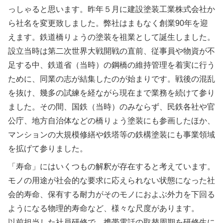
っしゃると思います。昨年５月に建設塗装工業株式会社か
ら社名を変更致しました。弊社はまもなく創業90年を迎
えます。鉄道橋りょうの塗装を祖業として誕生しました。
設立当時は第二次世界大戦開戦の直前、従事員や物資が不
足する中、鉄道省（当時）の鋼橋の維持管理を着実に行う
ために、同業の志が結集したのが始まりです。戦後の混乱
を抜け、幾多の試練を経ながら現在まで業務を続けて参り
ました。その間、国鉄（当時）のみならず、民鉄各社や官
公庁、地方自治体などの橋りょう塗装にも参画したほか、
マンションの大規模修繕や鉄塔等の鉄構塗装にも事業領域
を拡げて参りました。
「寿命」にはいくつもの解釈が存在すると考えています。
モノの用途が社会的な要求に応えられない状態になった社
会的寿命、保有する耐力がそのモノにおよぶ外力を下回る
ようになる物理的寿命など、様々な尺度があります。
以前担当した社員研修で、携帯電話の取替周期を研修生に