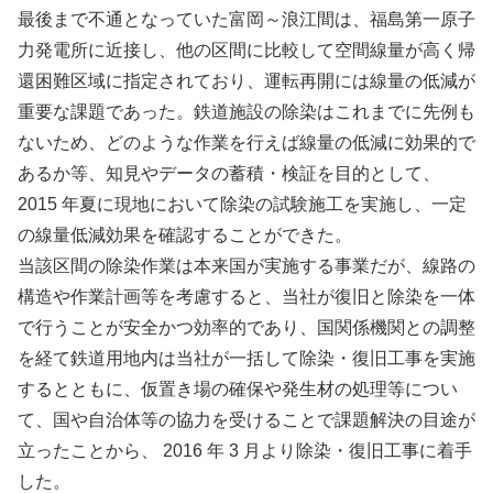
最後まで不通となっていた富岡～浪江間は、福島第一原子
力発電所に近接し、他の区間に比較して空間線量が高く帰
還困難区域に指定されており、運転再開には線量の低減が
重要な課題であった。鉄道施設の除染はこれまでに先例も
ないため、どのような作業を行えば線量の低減に効果的で
あるか等、知見やデータの蓄積・検証を目的として、
2015 年夏に現地において除染の試験施工を実施し、一定
の線量低減効果を確認することができた。
当該区間の除染作業は本来国が実施する事業だが、線路の
構造や作業計画等を考慮すると、当社が復旧と除染を一体
で行うことが安全かつ効率的であり、国関係機関との調整
を経て鉄道用地内は当社が一括して除染・復旧工事を実施
するとともに、仮置き場の確保や発生材の処理等につい
て、国や自治体等の協力を受けることで課題解決の目途が
立ったことから、 2016 年 3 月より除染・復旧工事に着手
した。