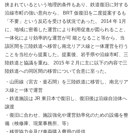
挟まれているという地理的条件もあり、鉄道復旧に対する
沿線市町の強い意向から、 BRT 仮復旧を二度提案するも
「不要」という反応を受ける状況であった。 2014 年 1月
に、地域に密着した運営により利用促進が図られること、
一体化により効率的な運営が可 能となること等から、当
該区間を三陸鉄道へ移管し南北リアス線と一体運営を行う
ことを当社から提案した。提案後、岩手県や沿線市町、三
陸鉄道と協議を重ね、 2015 年 2 月に主に以下の内容で三
陸鉄道への同区間の移管について合意に至った。
・山田線（宮古・釜石間）を三陸鉄道に移管し、南北リア
ス線と一体で運営
・鉄道施設は JR 東日本で復旧し、復旧後は沿線自治体へ
譲渡
・復旧に合わせ、施設強化や運営効率化のための設備を整
備（検修庫、現業事務所、等）
・移管協力金及び車両購入費用の提供