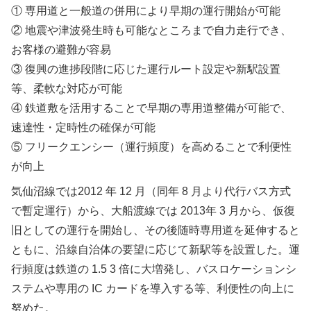
① 専用道と一般道の併用により早期の運行開始が可能
② 地震や津波発生時も可能なところまで自力走行でき、
お客様の避難が容易
③ 復興の進捗段階に応じた運行ルート設定や新駅設置
等、柔軟な対応が可能
④ 鉄道敷を活用することで早期の専用道整備が可能で、
速達性・定時性の確保が可能
⑤ フリークエンシー（運行頻度）を高めることで利便性
が向上
気仙沼線では2012 年 12 月（同年 8 月より代行バス方式
で暫定運行）から、大船渡線では 2013年 3 月から、仮復
旧としての運行を開始し、その後随時専用道を延伸すると
ともに、沿線自治体の要望に応じて新駅等を設置した。運
行頻度は鉄道の 1.5 3 倍に大増発し、バスロケーションシ
ステムや専用の IC カードを導入する等、利便性の向上に
努めた。