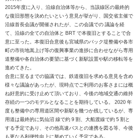
2015年度に入り、沿線自治体等から、当該線区の最終的
な復旧形態を決めたいという意見が挙がり、国交省主催で
沿線首長会議が開催されたが、この会議での 議論を経
て、沿線の全ての自治体と BRT で本復旧とすることで合
意に至った。本復旧合意後も宮城県のバック堤整備や各市
町の市街地嵩上げ等の復興事業の進捗に合わせながら専用
道整備や各自治体の要望に基づく新駅設置や駅の移転等を
進めてきた。
合意に至るまでの協議では、鉄道復旧を求める意見を含め
様々な議論があったが、現時点でご利用のお客さまには概
ね好意的に受け止めて頂いており、今後の地域交通の維持
存続の一つのモデルとなることを期待している。 2020 年
度も整備中の専用道区間や新駅を幾つか残しているが、専
用道は最終的に気仙沼 線で約 9 割、大船渡線で約 5 割と
する予定であり、その他高速バスとの連携を図る等、今後
も更なる利便性向上に努めていく予定である。