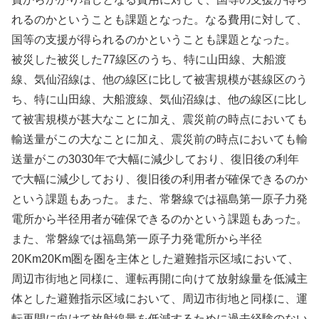
れるのかということも課題となった。なる費用に対して、
国等の支援が得られるのかということも課題となった。
被災した被災した77線区のうち、特に山田線、大船渡
線、気仙沼線は、他の線区に比して被害規模が甚線区のう
ち、特に山田線、大船渡線、気仙沼線は、他の線区に比し
て被害規模が甚大なことに加え、震災前の時点においても
輸送量がこの大なことに加え、震災前の時点においても輸
送量がこの3030年で大幅に減少しており、復旧後の利年
で大幅に減少しており、復旧後の利用者が確保できるのか
という課題もあった。また、常磐線では福島第一原子力発
電所から半径用者が確保できるのかという課題もあった。
また、常磐線では福島第一原子力発電所から半径
20Km20Km圏を圏を主体とした避難指示区域において、
周辺市街地と同様に、運転再開に向けて放射線量を低減主
体とした避難指示区域において、周辺市街地と同様に、運
転再開に向けて放射線量を低減するために過去経験のない