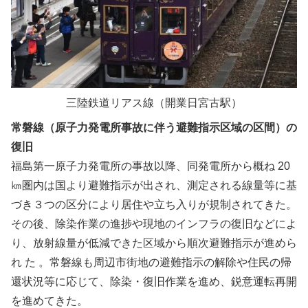
三陸鉄道リアス線（開業日宮古駅）
常磐線（原子力発電所事故に伴う避難指示区域の区間）の
復旧
福島第一原子力発電所の事故以降、同発電所から概ね 20
㎞圏内は国より避難指示が出され、測定される線量等に基
づき３つの区分により居住や立ち入りが規制されてきた。
その後、除染作業の進捗や現地のインフラの復旧などによ
り、放射線量が低減できた区域から順次避難指示が進めら
れ た 。常磐線も周辺市街地の避難指示の解除や住民の帰
還状況等に応じて、除染・復旧作業を進め、鋭意運転再開
を進めてきた。