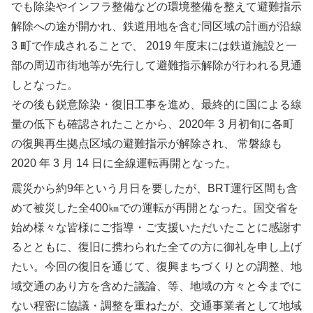
でも除染やインフラ整備などの環境整備を整えて避難指示
解除への途が開かれ、鉄道用地を含む同区域の計画が沿線
3 町で作成されることで、 2019 年度末には鉄道施設と一
部の周辺市街地等が先行して避難指示解除が行われる見通
しとなった。
その後も鋭意除染・復旧工事を進め、最終的に国による線
量の低下も確認されたことから、2020年 3 月初旬に各町
の復興再生拠点区域の避難指示が解除され、 常磐線も
2020 年 3 月 14 日に全線運転再開となった。
震災から約9年という月日を要したが、BRT運行区間も含
めて被災した全400㎞での運転が再開となった。国交省を
始め様々な皆様にご指導・ご支援いただいたことに感謝す
るとともに、復旧に携わられた全ての方に御礼を申し上げ
たい。今回の復旧を通じて、復興まちづくりとの調整、地
域交通のあり方を含めた議論、等、地域の方々と今までに
ない程密に協議・調整を重ねたが、交通事業者として地域