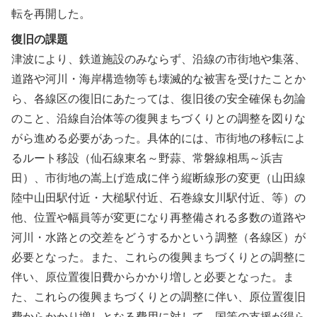
転を再開した。
復旧の課題
津波により、鉄道施設のみならず、沿線の市街地や集落、
道路や河川・海岸構造物等も壊滅的な被害を受けたことか
ら、各線区の復旧にあたっては、復旧後の安全確保も勿論
のこと、沿線自治体等の復興まちづくりとの調整を図りな
がら進める必要があった。具体的には、市街地の移転によ
るルート移設（仙石線東名～野蒜、常磐線相馬～浜吉
田）、市街地の嵩上げ造成に伴う縦断線形の変更（山田線
陸中山田駅付近・大槌駅付近、石巻線女川駅付近、等）の
他、位置や幅員等が変更になり再整備される多数の道路や
河川・水路との交差をどうするかという調整（各線区）が
必要となった。また、これらの復興まちづくりとの調整に
伴い、原位置復旧費からかかり増しと必要となった。ま
た、これらの復興まちづくりとの調整に伴い、原位置復旧
費からかかり増しとなる費用に対して、国等の支援が得ら