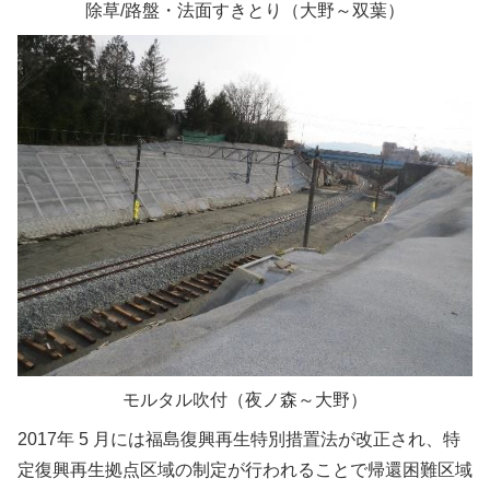
除草/路盤・法面すきとり（大野～双葉）
モルタル吹付（夜ノ森～大野）
2017年 5 月には福島復興再生特別措置法が改正され、特
定復興再生拠点区域の制定が行われることで帰還困難区域