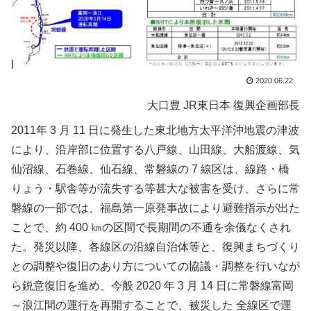
2020.06.22
大口豊 JR東日本 復興企画部長
2011年 3 月 11 日に発生した東北地方太平洋沖地震の津波
により、沿岸部に位置する八戸線、山田線、大船渡線、気
仙沼線、石巻線、仙石線、常磐線の 7 線区は、線路・橋
りょう・駅舎等が流失する等甚大な被害を受け、さらに常
磐線の一部では、福島第一原発事故により避難指示が出た
ことで、約 400 ㎞の区間で長期間の不通を余儀なくされ
た。発災以降、各線区の沿線自治体等と、復興まちづくり
との調整や復旧のあり方についての協議・調整を行いなが
ら鋭意復旧を進め、今般 2020 年 3 月 14 日に常磐線富岡
～浪江間の運行を再開することで、被災した 全線区で運