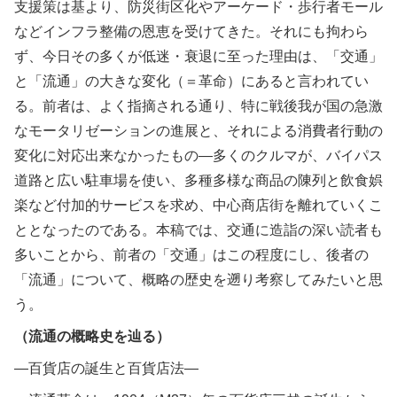
支援策は基より、防災街区化やアーケード・歩行者モール
などインフラ整備の恩恵を受けてきた。それにも拘わら
ず、今日その多くが低迷・衰退に至った理由は、「交通」
と「流通」の大きな変化（＝革命）にあると言われてい
る。前者は、よく指摘される通り、特に戦後我が国の急激
なモータリゼーションの進展と、それによる消費者行動の
変化に対応出来なかったもの―多くのクルマが、バイパス
道路と広い駐車場を使い、多種多様な商品の陳列と飲食娯
楽など付加的サービスを求め、中心商店街を離れていくこ
ととなったのである。本稿では、交通に造詣の深い読者も
多いことから、前者の「交通」はこの程度にし、後者の
「流通」について、概略の歴史を遡り考察してみたいと思
う。
（流通の概略史を辿る）
―百貨店の誕生と百貨店法―