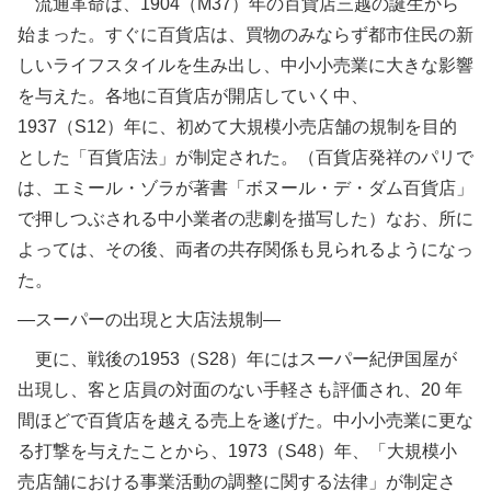
流通革命は、1904（M37）年の百貨店三越の誕生から
始まった。すぐに百貨店は、買物のみならず都市住民の新
しいライフスタイルを生み出し、中小小売業に大きな影響
を与えた。各地に百貨店が開店していく中、
1937（S12）年に、初めて大規模小売店舗の規制を目的
とした「百貨店法」が制定された。（百貨店発祥のパリで
は、エミール・ゾラが著書「ボヌール・デ・ダム百貨店」
で押しつぶされる中小業者の悲劇を描写した）なお、所に
よっては、その後、両者の共存関係も見られるようになっ
た。
―スーパーの出現と大店法規制―
更に、戦後の1953（S28）年にはスーパー紀伊国屋が
出現し、客と店員の対面のない手軽さも評価され、20 年
間ほどで百貨店を越える売上を遂げた。中小小売業に更な
る打撃を与えたことから、1973（S48）年、「大規模小
売店舗における事業活動の調整に関する法律」が制定さ