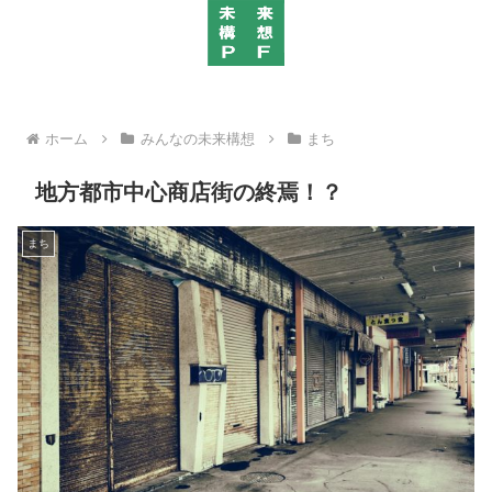
ホーム
みんなの未来構想
まち
地方都市中心商店街の終焉！？
まち