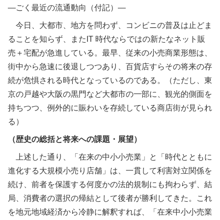
―ごく最近の流通動向（付記）―
今日、大都市、地方を問わず、コンビニの普及は止どま
ることを知らず、またIT 時代ならではの新たなネット販
売＋宅配が急進している。最早、従来の小売商業形態は、
街中から急速に後退しつつあり、百貨店すらその将来の存
続が危惧される時代となっているのである。（ただし、東
京の戸越や大阪の黒門など大都市の一部に、観光的側面を
持ちつつ、例外的に賑わいを存続している商店街が見られ
る）
（歴史の総括と将来への課題・展望）
上述した通り、「在来の中小小売業」と「時代とともに
進化する大規模小売り店舗」は、一貫して利害対立関係を
続け、前者を保護する何度かの法的規制にも拘わらず、結
局、消費者の選択の帰結として後者が勝利してきた。これ
を地元地域経済から冷静に解釈すれば、「在来中小小売業