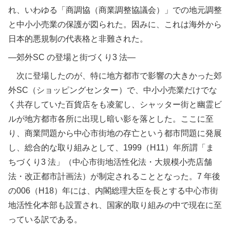
れ、いわゆる「商調協（商業調整協議会）」での地元調整
と中小小売業の保護が図られた。因みに、これは海外から
日本的悪規制の代表格と非難された。
―郊外SC の登場と街づくり3 法―
次に登場したのが、特に地方都市で影響の大きかった郊
外SC（ショッピングセンター）で、中小小売業だけでな
く共存していた百貨店をも凌駕し、シャッター街と幽霊ビ
ルが地方都市各所に出現し暗い影を落とした。ここに至
り、商業問題から中心市街地の存亡という都市問題に発展
し、総合的な取り組みとして、1999（H11）年所謂「ま
ちづくり3 法」（中心市街地活性化法・大規模小売店舗
法・改正都市計画法）が制定されることとなった。7 年後
の006（H18）年には、内閣総理大臣を長とする中心市街
地活性化本部も設置され、国家的取り組みの中で現在に至
っている訳である。