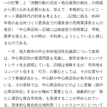
への打撃」と「消費行動の活況＋地元雇用の創出」の両面
から受け止める必要がある。加えて、本格的なコンビニ・
ネット通販時代の到来を考えると、（記憶に残る、約40
年前のある街づくり委員会での通産省小売商業課長さんの
発言）「中心商店街―正確には路線型小売商業は、早晩、
限界を迎える」その時が、今到来しようとしていると感じ
るものである。
一方、地方都市の中心市街地活性化施策について政府
は、中心商店街の衰退問題を克服し、都市全体のコンパク
トシティ化を提唱している。詳細は省略するが、市街地を
コンパクト化する「引力」の重心としては、その位置やイ
ンフラ整備状況から、中心駅や中心商店街が有力視されて
いる。その意味では、中心商店街がどのように変貌（脱中
心商店街化）するかが極めて重要となり、抽象的だが「新
たに適切な複合市街地」を形成することが求められてい
る。具体的な複合的土地利用（ミックスユース）について