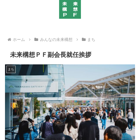
ホーム
みんなの未来構想
まち
未来構想ＰＦ副会長就任挨拶
まち