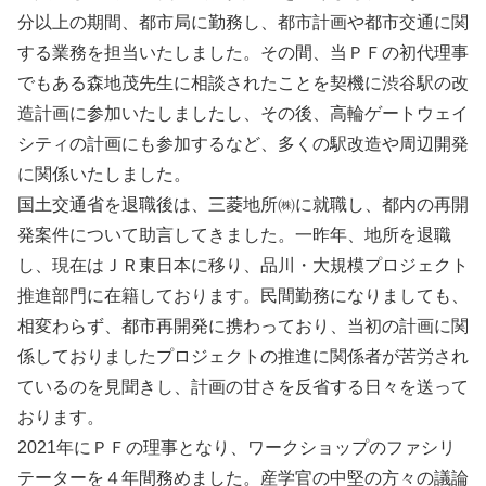
分以上の期間、都市局に勤務し、都市計画や都市交通に関
する業務を担当いたしました。その間、当ＰＦの初代理事
でもある森地茂先生に相談されたことを契機に渋谷駅の改
造計画に参加いたしましたし、その後、高輪ゲートウェイ
シティの計画にも参加するなど、多くの駅改造や周辺開発
に関係いたしました。
国土交通省を退職後は、三菱地所㈱に就職し、都内の再開
発案件について助言してきました。一昨年、地所を退職
し、現在はＪＲ東日本に移り、品川・大規模プロジェクト
推進部門に在籍しております。民間勤務になりましても、
相変わらず、都市再開発に携わっており、当初の計画に関
係しておりましたプロジェクトの推進に関係者が苦労され
ているのを見聞きし、計画の甘さを反省する日々を送って
おります。
2021年にＰＦの理事となり、ワークショップのファシリ
テーターを４年間務めました。産学官の中堅の方々の議論